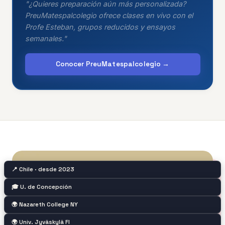
"¿Quieres preparación aún más personalizada?
PreuMatespalcolegio ofrece clases en vivo con el
Profe Esteban, grupos reducidos y ensayos
semanales."
Conocer PreuMatespalcolegio →
📍 Chile · desde 2023
🎓 U. de Concepción
🌍 Nazareth College NY
🌍 Univ. Jyväskylä FI