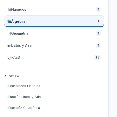
🔢
Números
5
🔣
Álgebra
9
📐
Geometría
5
📊
Datos y Azar
5
📋
PAES
11
ÁLGEBRA
Ecuaciones Lineales
Función Lineal y Afín
Ecuación Cuadrática