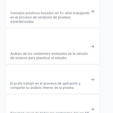
GUIA
Recomendaciones para rendir la PAES
→
Consejos prácticos basados en 5+ años trabajando
en el proceso de rendición de pruebas
estandarizadas.
GUIA
¿Qué entra en la PAES M1 de Invierno
→
2024?
Análisis de los contenidos evaluados en la versión
de invierno para planificar el estudio.
ANALISIS
Análisis PAES M1 Invierno 2023
→
El profe trabajó en el proceso de aplicación y
comparte su análisis interno de la prueba.
RECURSO
Póster M1 2026
→