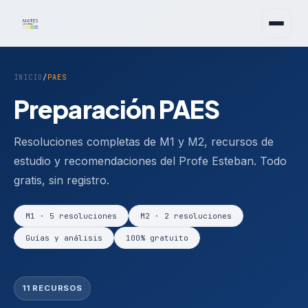
INICIO
/
PAES
Preparación PAES
Resoluciones completas de M1 y M2, recursos de
estudio y recomendaciones del Profe Esteban. Todo
gratis, sin registro.
M1 · 5 resoluciones
M2 · 2 resoluciones
Guías y análisis
100% gratuito
11 RECURSOS