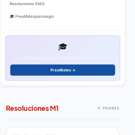
Resoluciones PAES
🎓 PreuMatespalcolegio
🎓
¿Quieres preparación más personalizada?
PreuMates →
Resoluciones M1
5 PRUEBAS