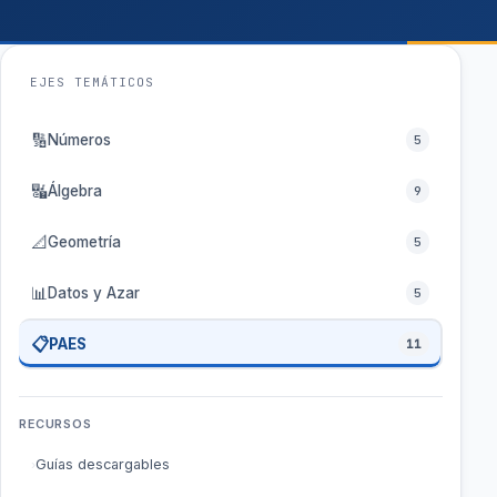
EJES TEMÁTICOS
🔢
Números
5
🔣
Álgebra
9
📐
Geometría
5
📊
Datos y Azar
5
📋
PAES
11
RECURSOS
Guías descargables