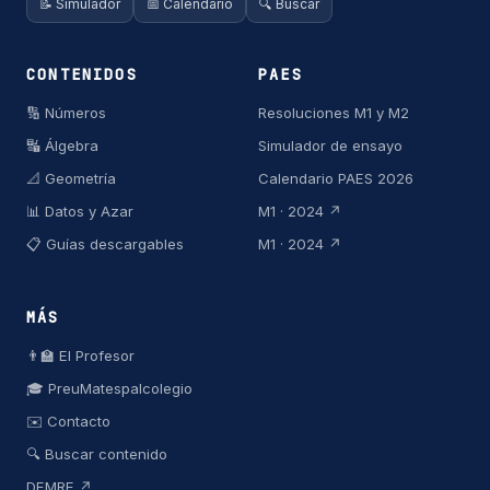
📝 Simulador
📅 Calendario
🔍 Buscar
CONTENIDOS
PAES
🔢 Números
Resoluciones M1 y M2
🔣 Álgebra
Simulador de ensayo
📐 Geometría
Calendario PAES 2026
📊 Datos y Azar
M1 · 2024 ↗
📋 Guías descargables
M1 · 2024 ↗
MÁS
👨‍🏫 El Profesor
🎓 PreuMatespalcolegio
✉️ Contacto
🔍 Buscar contenido
DEMRE ↗