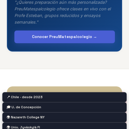
"¿Quieres preparación aún más personalizada?
PreuMatespalcolegio ofrece clases en vivo con el
Profe Esteban, grupos reducidos y ensayos
semanales."
Conocer PreuMatespalcolegio →
📍 Chile · desde 2023
🎓 U. de Concepción
🌍 Nazareth College NY
🌍 Univ. Jyväskylä FI