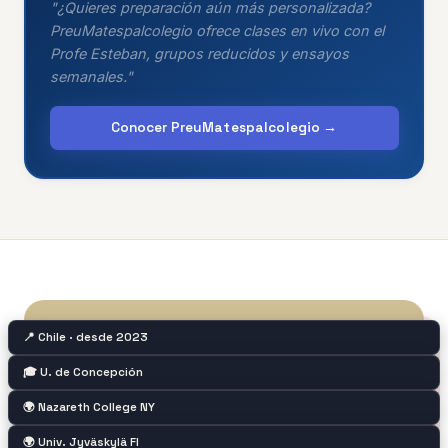
"¿Quieres preparación aún más personalizada?
PreuMatespalcolegio ofrece clases en vivo con el
Profe Esteban, grupos reducidos y ensayos
semanales."
Conocer PreuMatespalcolegio →
📍 Chile · desde 2023
🎓 U. de Concepción
🌍 Nazareth College NY
🌍 Univ. Jyväskylä FI